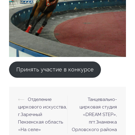
Принять участие в конкурсе
⟵
Отделение
Танцевально-
Навигация
циркового искусства,
цирковая студия
по
г.Заречный
«DREAM STEP»,
записям
Пензенская область
пгт.Знаменка
«На селе»
Орловского района