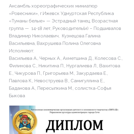
Ансамбль хореографических миниатюр
«Ровесники», г.Ижевск Удмуртская Республика
«Туманы белые» — Эстрадный танец, Возрастная
группа — 14-18 лет, Руководитель(и) – Подшивалов
Владимир Николаевич, Кузнецова Галина
Васильевна, Вахрушева Полина Олеговна
Исполняют:
Васильева А., Черных А., Ахметшина Д., Колесова С.,
Филинова С., Никитина П., Нургалиева Л., Вахитова
Е., Чикурова П., Григорьева М., Закурдаева Е.,
Павлова К., Невоструева В., Самигуллина Е.,
Баданова А., Пересыпкина М., солистка-Софья
Быкова