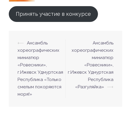
Принять участие в конкурсе
⟵
Ансамбль
Ансамбль
Навигация
хореографических
хореографических
по
миниатюр
миниатюр
записям
«Ровесники»,
«Ровесники»,
г.Ижевск Удмуртская
г.Ижевск Удмуртская
Республика «Только
Республика
смелым покоряются
«Разгуляйка»
⟶
моря!»