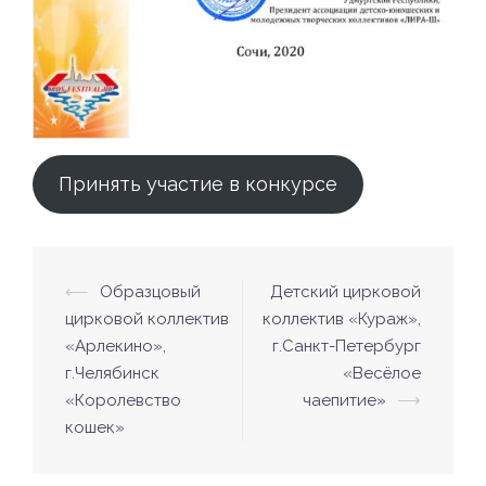
Принять участие в конкурсе
⟵
Образцовый
Детский цирковой
Навигация
цирковой коллектив
коллектив «Кураж»,
по
«Арлекино»,
г.Санкт-Петербург
записям
г.Челябинск
«Весёлое
«Королевство
чаепитие»
⟶
кошек»