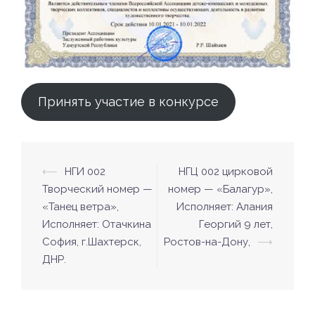
Принять участие в конкурсе
⟵
НГИ 002
НГЦ 002 цирковой
Навигация
Творческий номер —
номер — «Балагур»,
по
«Танец ветра»,
Исполняет: Алания
записям
Исполняет: Отачкина
Георгий 9 лет,
София, г.Шахтерск,
Ростов-на-Дону,
⟶
ДНР.