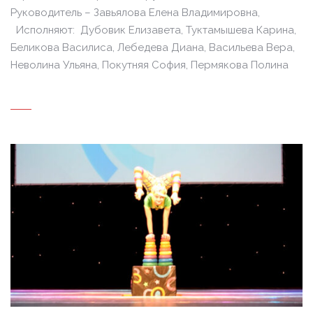
Руководитель – Завьялова Елена Владимировна,
Исполняют: Дубовик Елизавета, Туктамышева Карина,
Беликова Василиса, Лебедева Диана, Васильева Вера,
Неволина Ульяна, Покутняя София, Пермякова Полина