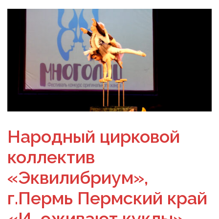
Народный цирковой
коллектив
«Эквилибриум»,
г.Пермь Пермский край
«И…оживают куклы»