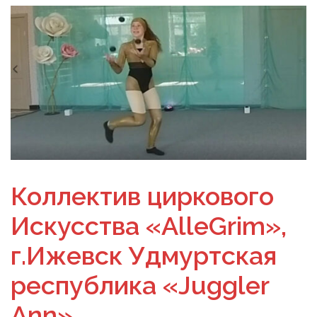
Коллектив циркового
Искусства «AlleGrim»,
г.Ижевск Удмуртская
республика «Juggler
Ann»