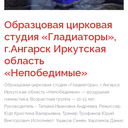
Образцовая цирковая
студия «Гладиаторы»,
г.Ангарск Иркутская
область
«Непобедимые»
Образцовая цирковая студия «Гладиаторы», г.Ангарск
Иркутская область «Непобедимые» — воздушная
гимнастика, Возрастная группа — 10-13 лет,
Руководитель – Татьяна Ивановна Андреева, Режиссер
Юдт Кристина Валерьевна, Тренер Трофимов Юрий
Викторович Исполняют: Ушаков Семён, Харламов Данил